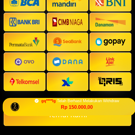
gq****lg
Telah Berhasil Melakukan Withdraw
Rp 150.000,00
Temui Kami