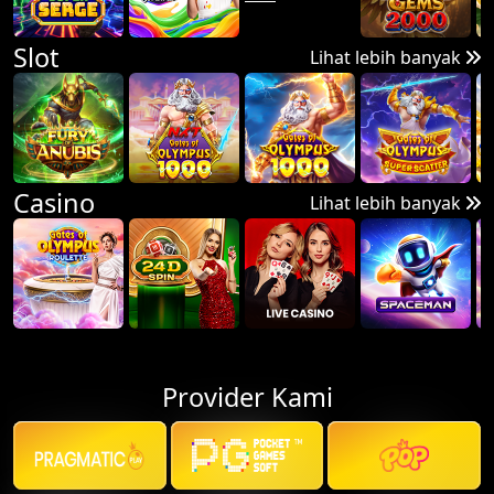
Slot
Lihat lebih banyak
Casino
Lihat lebih banyak
Provider Kami