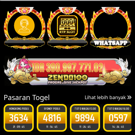
Pasaran Togel
Lihat lebih banyak
SYDNEY POOLS
TOTO MACAU 13.00
TOTO MACAU 16:00
TOTO MACAU 19:00
4816
9894
0597
5843
11 : 54 : 44
11 : 24 : 44
14 : 24 : 44
17 : 24 : 44