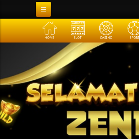
!function(f,b,e,v,n,t,s) {if(f.fbq)return;n=f.fbq=function(
if(!f._fbq)f._fbq=n;n.push=n;n.loaded=!0;n.version='2.0'; n
(window, document,'script', 'https://connect.facebook.net/en
HOME
SLOT
CASINO
SPOR