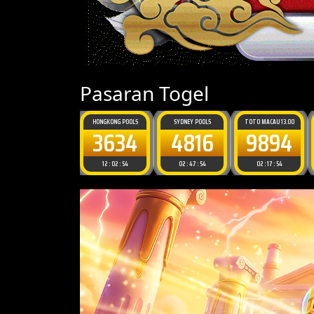
Pasaran Togel
HONGKONG POOLS
SYDNEY POOLS
TOTO MACAU 13.00
TOTO MACAU 16:00
3634
4816
9894
0597
12 : 02 : 52
02 : 47 : 52
02 : 17 : 52
05 : 17 : 52