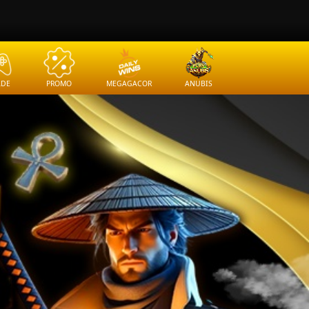
h(arguments)};
ementsByTagName(e)[0]; s.parentNode.insertBefore(t,s)}
k', 'PageView');
ADE
PROMO
MEGAGACOR
ANUBIS