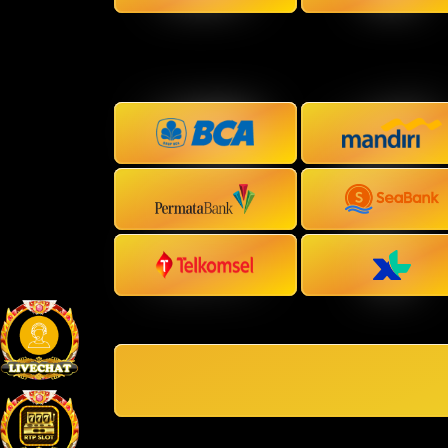
Rp 3.097
bm****gb
Telah Berhasil Melakukan Withdraw