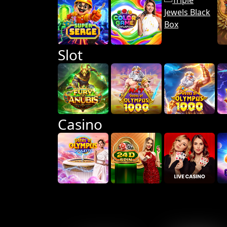
Slot
Casino