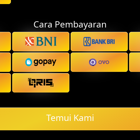
Cara Pembayaran
.000,00
Temui Kami