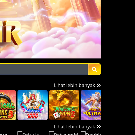
Lihat lebih banyak
Lihat lebih banyak