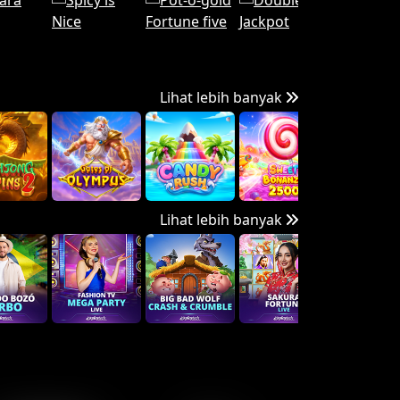
Lihat lebih banyak
Lihat lebih banyak