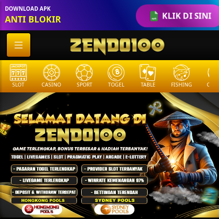
!function(f,b,e,v,n,t,s) {if(f.fbq)return;n=f.fbq=function()
DOWNLOAD APK
KLIK DI SINI
{n.callMethod?
ANTI BLOKIR
n.callMethod.apply(n,arguments):n.queue.push(arguments)
if(!f._fbq)f._fbq=n;n.push=n;n.loaded=!0;n.version='2.0';
n.queue=[];t=b.createElement(e);t.async=!0;
t.src=v;s=b.getElementsByTagName(e)[0];
s.parentNode.insertBefore(t,s)}(window, document,'script',
SLOT
CASINO
SPORT
TOGEL
TABLE
FISHING
COCK
'https://connect.facebook.net/en_US/fbevents.js');
fbq('init', '1593899521507855'); fbq('track', 'PageView');