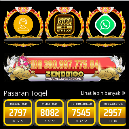
Pasaran Togel
Lihat lebih banyak
SYDNEY POOLS
TOTO MACAU 13.00
TOTO MACAU 16:00
TOTO MACAU 19:00
8082
7545
2957
9031
21 : 17 : 55
20 : 47 : 55
TUTUP
02 : 47 : 55