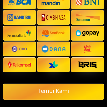
zt****sh
Telah Berhasil Melakukan Withdraw
Rp 9.441.000,00
Temui Kami