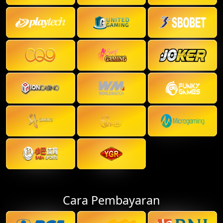
Cara Pembayaran