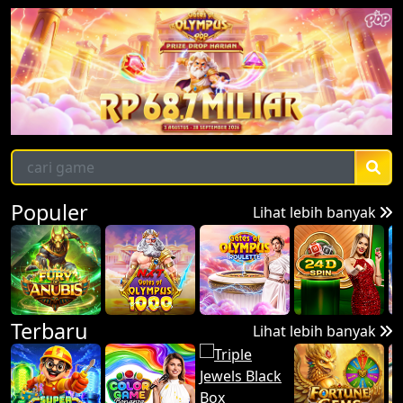
Populer
Lihat lebih banyak
Terbaru
Lihat lebih banyak